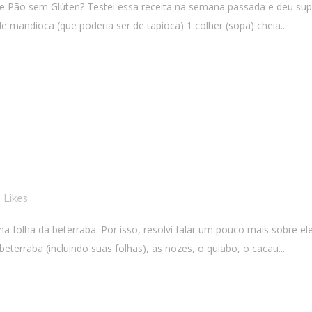
Pão sem Glúten? Testei essa receita na semana passada e deu super 
de mandioca (que poderia ser de tapioca) 1 colher (sopa) cheia...
0
Likes
na folha da beterraba. Por isso, resolvi falar um pouco mais sobre e
eterraba (incluindo suas folhas), as nozes, o quiabo, o cacau...