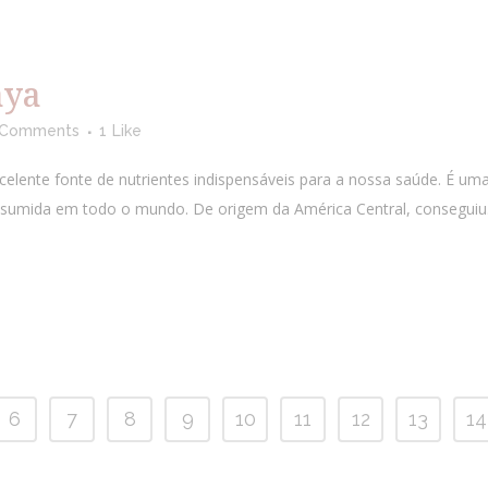
aya
 Comments
1
Like
celente fonte de nutrientes indispensáveis para a nossa saúde. É uma
nsumida em todo o mundo. De origem da América Central, conseguiu.
6
7
8
9
10
11
12
13
14