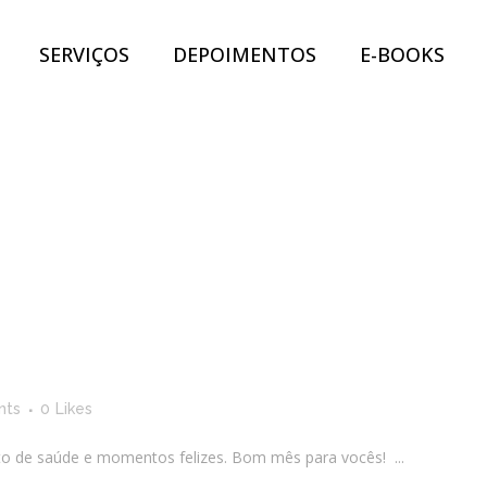
SERVIÇOS
DEPOIMENTOS
E-BOOKS
nts
0
Likes
 de saúde e momentos felizes. Bom mês para vocês! ...