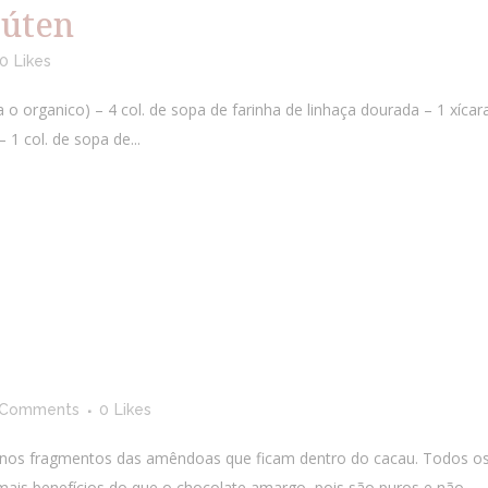
lúten
0
Likes
a o organico) – 4 col. de sopa de farinha de linhaça dourada – 1 xíca
 1 col. de sopa de...
 Comments
0
Likes
nos fragmentos das amêndoas que ficam dentro do cacau. Todos os 
ais benefícios do que o chocolate amargo, pois são puros e não...