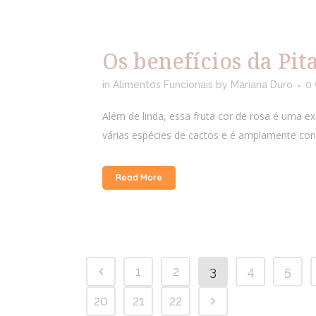
Os benefícios da Pit
in
Alimentos Funcionais
by
Mariana Duro
0
Além de linda, essa fruta cor de rosa é uma ex
várias espécies de cactos e é amplamente co
Read More
1
2
3
4
5
20
21
22