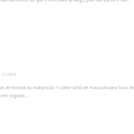
0
Likes
has de hortelã ou manjericão 1 colher (chá) de maca peruana Suco d
em seguida. ...