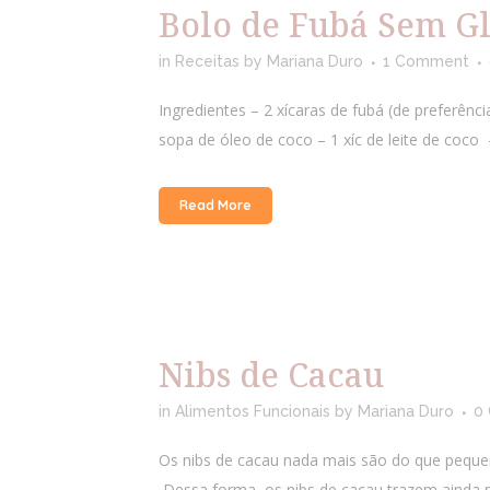
Bolo de Fubá Sem G
in
Receitas
by
Mariana Duro
1 Comment
Ingredientes – 2 xícaras de fubá (de preferênci
sopa de óleo de coco – 1 xíc de leite de coco –
Read More
Nibs de Cacau
in
Alimentos Funcionais
by
Mariana Duro
0
Os nibs de cacau nada mais são do que peque
Dessa forma, os nibs de cacau trazem ainda m