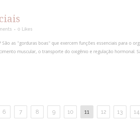
ciais
ments
0
Likes
? São as "gorduras boas" que exercem funções essenciais para o org
mento muscular, o transporte do oxigênio e regulação hormonal. S
6
7
8
9
10
11
12
13
14