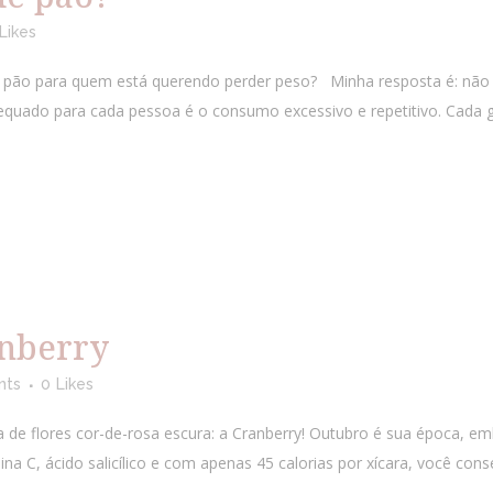
Likes
pão para quem está querendo perder peso? Minha resposta é: não ex
dequado para cada pessoa é o consumo excessivo e repetitivo. Cada g
anberry
nts
0
Likes
de flores cor-de-rosa escura: a Cranberry! Outubro é sua época, embo
a C, ácido salicílico e com apenas 45 calorias por xícara, você conse