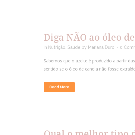
Diga NÃO ao óleo de
in
Nutrição
,
Saúde
by
Mariana Duro
0 Com
Sabemos que o azeite é produzido a partir das
sentido se o óleo de canola não fosse extraíd
Read More
Qual o melhor tipo 