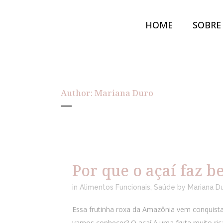
HOME
SOBRE
Author: Mariana Duro
Por que o açaí faz 
in
Alimentos Funcionais
,
Saúde
by
Mariana D
Essa frutinha roxa da Amazônia vem conquistan
vamos conhecer? O açaí é uma fruta muito rica 