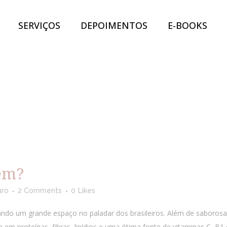
SERVIÇOS
DEPOIMENTOS
E-BOOKS
bem?
uro
2 Comments
0
Likes
do um grande espaço no paladar dos brasileiros. Além de saborosa, 
em proteínas, fibras, lipídios e uma ótima fonte de vitaminas C, B1 e