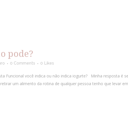
ão pode?
uro
0 Comments
0
Likes
ista Funcional você indica ou não indica iogurte? Minha resposta 
 retirar um alimento da rotina de qualquer pessoa tenho que levar em 