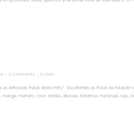
o
ro
0 Comments
0
Likes
 as deliciosas frutas deste mês? Escolhendo as frutas da estação 
 manga, mamão, coco, melão, abacaxi, melancia, maracujá, caju, nect