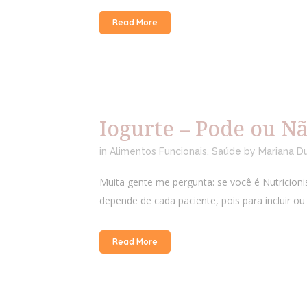
Read More
Iogurte – Pode ou N
in
Alimentos Funcionais
,
Saúde
by
Mariana D
Muita gente me pergunta: se você é Nutricion
depende de cada paciente, pois para incluir ou
Read More