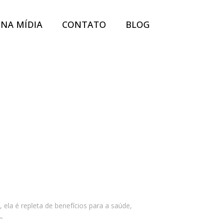
NA MÍDIA
CONTATO
BLOG
ela é repleta de benefícios para a saúde,
...