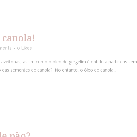
 canola!
ments
0
Likes
 azeitonas, assim como o óleo de gergelim é obtido a partir das sem
o das sementes de canola? No entanto, o óleo de canola...
de pão?