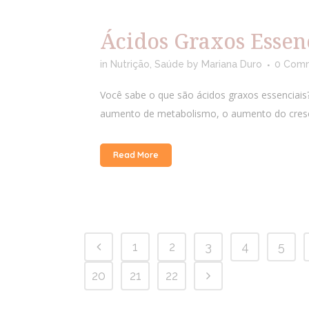
Ácidos Graxos Essen
in
Nutrição
,
Saúde
by
Mariana Duro
0 Com
Você sabe o que são ácidos graxos essenciais
aumento de metabolismo, o aumento do cresci
Read More
1
2
3
4
5
20
21
22