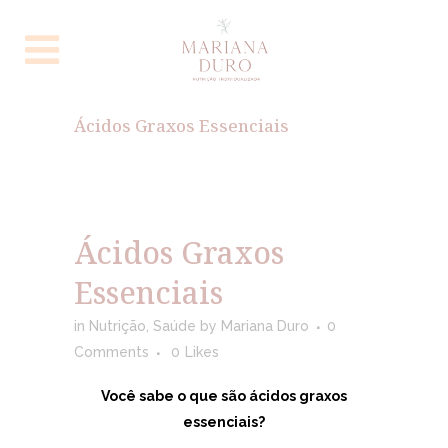
Ácidos Graxos Essenciais
Ácidos Graxos
Essenciais
in
Nutrição
,
Saúde
by
Mariana Duro
0
Comments
0
Likes
Você sabe o que são ácidos graxos
essenciais?