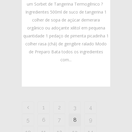
um Sorbet de Tangerina Termogênico ?
Ingredientes 500ml de suco de tangerina 1
colher de sopa de açúcar demerara
orgânico ou adoçante xilitol em pequena
quantidade 1 pedaço de pimenta picadinha 1
colher rasa (chá) de gengibre ralado Modo
de Preparo Bata todos os ingredientes
com...
1
2
3
4
5
6
7
8
9