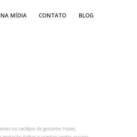
NA MÍDIA
CONTATO
BLOG
ntes no cardápio da gestante! Frutas,
 gestação; Folhas e vegetais verdes escuros...