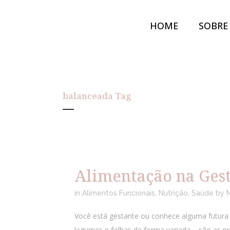
HOME
SOBRE
balanceada Tag
Alimentação na Ges
in
Alimentos Funcionais
,
Nutrição
,
Saúde
by
Você está gestante ou conhece alguma futura 
legumes e folhas de forma variada – são as pri