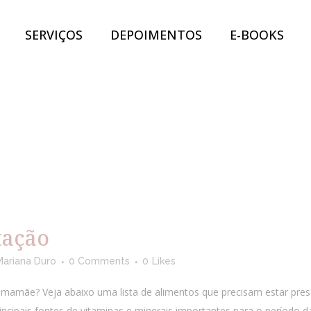
SERVIÇOS
DEPOIMENTOS
E-BOOKS
tação
Mariana Duro
0 Comments
0
Likes
mamãe? Veja abaixo uma lista de alimentos que precisam estar prese
ncipais fontes de vitaminas e minerais importantes para o período da