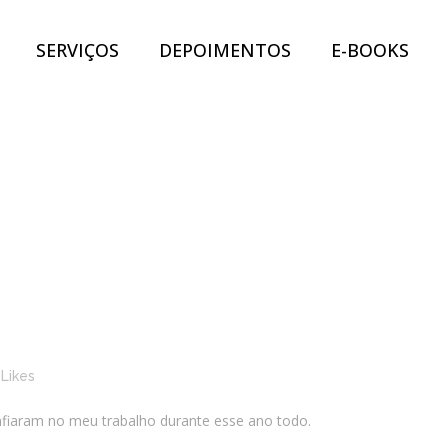
SERVIÇOS
DEPOIMENTOS
E-BOOKS
Likes
nfiaram no meu trabalho durante esse ano todo.