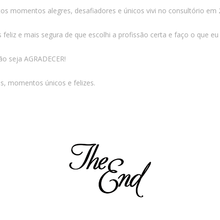
os momentos alegres, desafiadores e únicos vivi no consultório em 
eliz e mais segura de que escolhi a profissão certa e faço o que e
 não seja AGRADECER!
, momentos únicos e felizes.